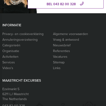
BEL 043 82 00 328
INFORMATIE
Privacy- en cookieverklaring
Algemene voorwaarden
Annuleringsverzekering
Vraag & antwoord
Categorieën
Nieuwsbrief
Organisatie
Referenties
Activiteiten
Vacatures
Services
Sitemap
Video’s
Links
MAASTRICHT EXCURSIES
Ezelmarkt 5
6211 LJ
Maastricht
The Netherlands
043 82 00 328