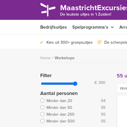
MaastrichtExcursie
De leukste uitjes in 't Zuiden!
Bedrijfsuitjes
Spelprogramma’s
Arr
Kies uit 300+ groepsuitjes
De scherpste
Home
/
Workshops
Filter
55 u
€
350
Wor
Aantal personen
Minder dan 20
54
Minder dan 50
55
Minder dan 250
55
Minder dan 500
55