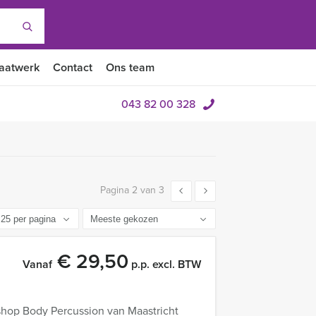
aatwerk
Contact
Ons team
043 82 00 328
Pagina 2 van 3
€ 29,50
Vanaf
p.p. excl. BTW
shop Body Percussion van Maastricht