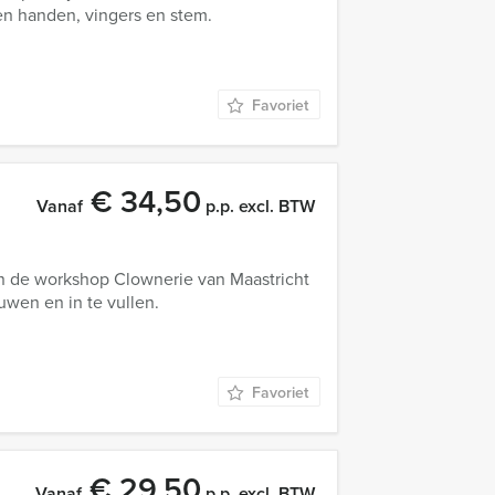
en handen, vingers en stem.
Favoriet
€ 34,50
Vanaf
p.p. excl. BTW
 In de workshop Clownerie van Maastricht
uwen en in te vullen.
Favoriet
€ 29,50
Vanaf
p.p. excl. BTW