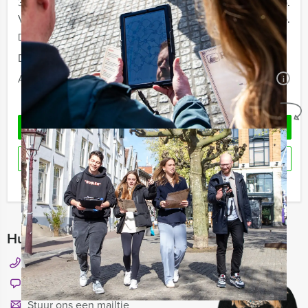
30 - 39 personen
€ 29,50 p.p.
Vanaf 40 personen
€ 27,50 p.p.
De prijzen zijn exclusief BTW
Duur:
2 uur en 30 minuten
Aantal:
Minimaal 12 personen
i
Geheel vrijblijvend
OFFERTE AANVRAGEN
RESERVEREN
Ik heb een vraag over dit uitje
Hulp nodig bij het kiezen?
043 82 00 328
Chat met Nicky
Stuur ons een mailtje