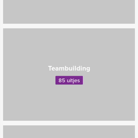
Teambuilding
85 uitjes