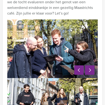
we de tocht evalueren onder het genot van een
welverdiend einddrankje in een gezellig Maastrichts
café. Zijn jullie er klaar voor? Let’s go!
Inclusief:
Enthousiaste begeleiding
Teambuilding