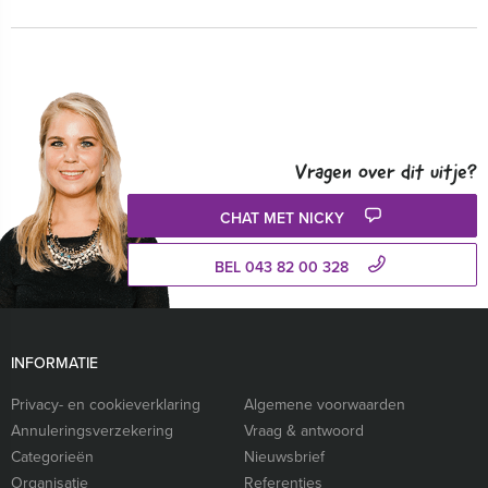
Vragen over dit uitje?
CHAT MET NICKY
BEL 043 82 00 328
INFORMATIE
Privacy- en cookieverklaring
Algemene voorwaarden
Annuleringsverzekering
Vraag & antwoord
Categorieën
Nieuwsbrief
Organisatie
Referenties