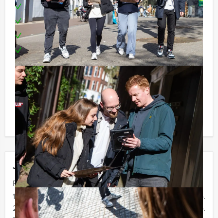
Moderne GPS-tablet per team
1 drankje (bier, fris, huiswijn, koffie en thee)
Prijs voor het winnende team
Te boeken op uw gewenste dag en tijdstip!
Reservering voor kleinere groepen:
Komt u niet aan het minimale aantal deelnemers voor
dit spelprogramma? Als u bereid bent voor het
minimale aantal te betalen, kunt u ook gewoon voor
minder personen boeken!
Jouw uitje
Prijs :
12 - 19 personen
€ 34,50 p.p.
20 - 29 personen
€ 32,50 p.p.