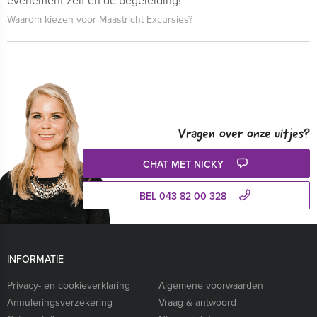
evenement zelf én de begeleiding!
Waarom kiezen voor Maastricht Excursies?
Vragen over onze uitjes?
CHAT MET NICKY
BEL 043 82 00 328
INFORMATIE
Privacy- en cookieverklaring
Algemene voorwaarden
Annuleringsverzekering
Vraag & antwoord