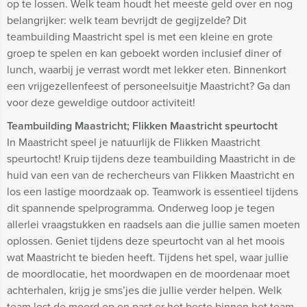
op te lossen. Welk team houdt het meeste geld over en nog
belangrijker: welk team bevrijdt de gegijzelde? Dit
teambuilding Maastricht spel is met een kleine en grote
groep te spelen en kan geboekt worden inclusief diner of
lunch, waarbij je verrast wordt met lekker eten. Binnenkort
een vrijgezellenfeest of personeelsuitje Maastricht? Ga dan
voor deze geweldige outdoor activiteit!
Teambuilding Maastricht; Flikken Maastricht speurtocht
In Maastricht speel je natuurlijk de Flikken Maastricht
speurtocht! Kruip tijdens deze teambuilding Maastricht in de
huid van een van de rechercheurs van Flikken Maastricht en
los een lastige moordzaak op. Teamwork is essentieel tijdens
dit spannende spelprogramma. Onderweg loop je tegen
allerlei vraagstukken en raadsels aan die jullie samen moeten
oplossen. Geniet tijdens deze speurtocht van al het moois
wat Maastricht te bieden heeft. Tijdens het spel, waar jullie
de moordlocatie, het moordwapen en de moordenaar moet
achterhalen, krijg je sms’jes die jullie verder helpen. Welk
team lost de moord op en past er het beste binnen het team