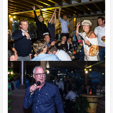
Ook zullen er een aantal voetballiederen de revue
passeren, waarbij we verlangen dat iedereen luidkeels
meezingt. Ten slotte mag het ‘petje op, petje af-
onderdeel’ natuurlijk niet ontbreken.
In de finale speelt het best presterende team
individueel voor de felbegeerde hoofdprijs. Wie mag
zich kronen tot de enige echte voetbalkenner van het
gezelschap?
Inclusief:
Een enthousiaste quizmaster
Een PowerPointpresentatie
Geluidsfragmenten
Oranje-attributen
Een prijs voor de winnaar
Te boeken op uw gewenste dag en tijdstip