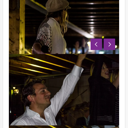
Verschillende beeld- en geluidsfragmenten zijn in de
quiz verwerkt. Uiteraard kunnen wij de
moeilijkheidsgraad volledig naar uw wens aanpassen.
Om de sfeer te verhogen hebben we nog enkele
andere rondes bedacht. Als een echte Jeroen van
Koningsbrugge gaat een teamlid zoveel mogelijk
bekende voetballers omschrijven. Dat wordt natuurlijk
lachen, gieren, brullen!