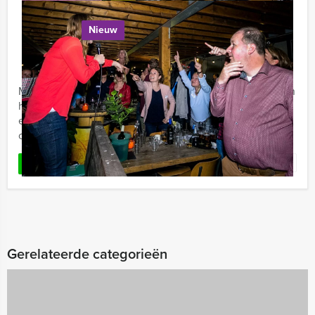
Maastricht
Nieuw
€ 27,50
Vanaf
p.p. excl. BTW
Vanaf 12 personen ‐ 2 uur en 30 minuten
Maastricht Excursies biedt u de Escape City Game aan in
hartje Maastricht waar teambuilding, logisch nadenken
en snelheid van groot belang zijn. Leuk als bedrijfsuitje
of ...
Favoriet
LEES MEER
Gerelateerde categorieën