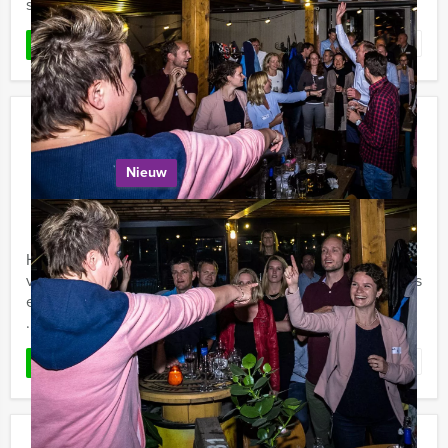
sfeervolle locatie. ...
Favoriet
LEES MEER
De Kolonisten van Maastricht –
Tablet City Game
Nieuw
€ 27,50
Vanaf
p.p. excl. BTW
Vanaf 12 personen ‐ 2 uur en 30 minuten
Het populairste bordspel van dit moment 'De kolonisten
van Catan' maakt Maastricht Excursies levensecht! Ga als
een echte kolonist in Maastricht op stap en speel deze
...
Favoriet
LEES MEER
Escape City Tablet Game in