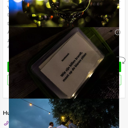
30 - 39 personen
€ 29,50 p.p.
Vanaf 40 personen
€ 27,50 p.p.
De prijzen zijn exclusief BTW
Duur:
2 uur
Aantal:
Minimaal 12 personen
i
Afhankelijk van de in overleg gekozen locatie voor uw
arrangement kan een extra zaalhuur worden berekend
Geheel vrijblijvend
OFFERTE AANVRAGEN
RESERVEREN
Ik heb een vraag over dit uitje
Hulp nodig bij het kiezen?
043 82 00 328