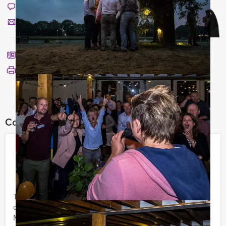
Chat met Nicky
Stuur ons een mailtje
Bel mij terug
Bekijk printbare versie
Combineer dit uitje met:
La Casa de Papel VR Game in
Maastricht
€ 37,50
Vanaf
p.p. excl. BTW
Vanaf 12 personen ‐ 2 uur
Teambuilding en een unieke ervaring komen samen bij
de VR-games van Maastricht Excursies. In hartje
Maastricht wordt uw gezelschap ontvangen op een