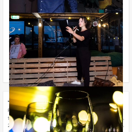
Tip:
Uiteraard is dit spelprogramma uitstekend te
combineren met een heerlijke lunch vooraf of een
uitgebreid diner na afloop. U kunt dit spel ook
combineren met andere evenementen.
Reservering voor kleine groepen:
Komt u niet aan het minimale aantal deelnemers? Als u
bereid bent voor het minimale aantal te betalen, kunt u
ook gewoon voor minder personen boeken!
Jouw uitje
Prijs :
12 - 19 personen
€ 36,50 p.p.
20 - 29 personen
€ 33,50 p.p.