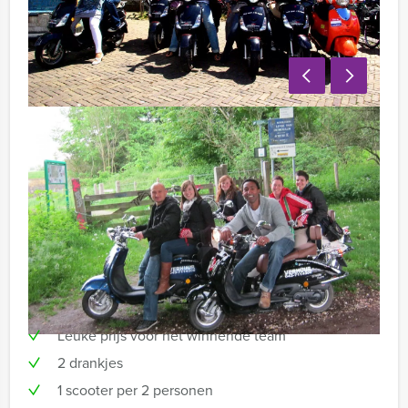
Ondertussen eet u wat van de en die wij u mee
hebben gegeven om uw scootertocht comfortabel te
houden.
Onderweg is er natuurlijk even tijd voor een korte
pauze, maar denk erom, de tijd tikt door… En ook de
gereden tijd maakt onderdeel uit van het eindresultaat!
Inclusief:
Leuke prijs voor het winnende team
2 drankjes
1 scooter per 2 personen