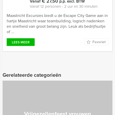
€ 27,50
Vanaf
p.p. excl. BTW
Vanaf 12 personen ‐ 2 uur en 30 minuten
Maastricht Excursies biedt u de Escape City Game aan in
hartje Maastricht waar teambuilding, logisch nadenken
en snelheid van groot belang zijn. Leuk als bedrijfsuitje
of ...
Favoriet
LEES MEER
Gerelateerde categorieën
Vrijgezellenfeest vrouwen