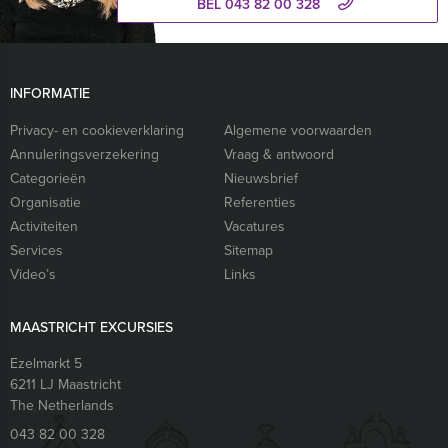
BEL 043 82 00 328
INFORMATIE
Privacy- en cookieverklaring
Algemene voorwaarden
Annuleringsverzekering
Vraag & antwoord
Categorieën
Nieuwsbrief
Organisatie
Referenties
Activiteiten
Vacatures
Services
Sitemap
Video’s
Links
MAASTRICHT EXCURSIES
Ezelmarkt 5
6211 LJ
Maastricht
The Netherlands
043 82 00 328