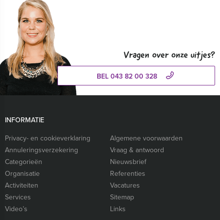
Vragen over onze uitjes?
BEL 043 82 00 328
INFORMATIE
Privacy- en cookieverklaring
Algemene voorwaarden
Annuleringsverzekering
Vraag & antwoord
Categorieën
Nieuwsbrief
Organisatie
Referenties
Activiteiten
Vacatures
Services
Sitemap
Video’s
Links